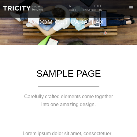
FREE
CALL
EVALUATION
ZOOM OUT PARALLAX
SAMPLE PAGE
Carefully crafted elements come together
into one amazing design.
Lorem ipsum dolor sit amet, consectetuer